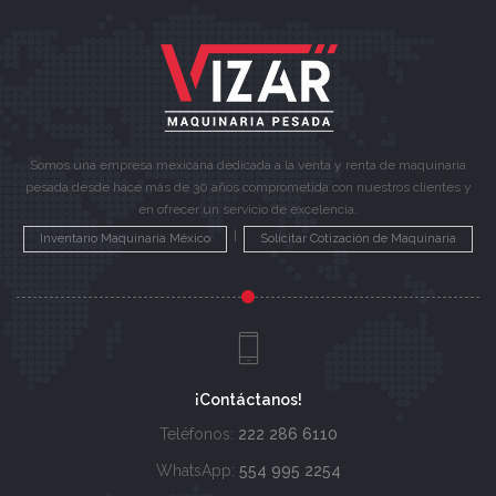
Somos una empresa mexicana dedicada a la venta y renta de maquinaria
pesada desde hace más de 30 años comprometida con nuestros clientes y
en ofrecer un servicio de excelencia.
|
Inventario Maquinaria México
Solicitar Cotización de Maquinaria
¡Contáctanos!
Teléfonos:
222 286 6110
WhatsApp:
554 995 2254