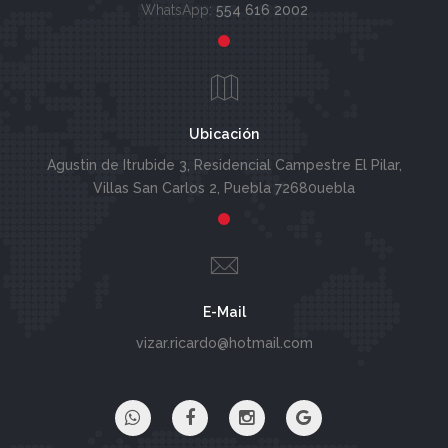
WhatsApp:
554 616 2002
Ubicación
Agustin de Itrubide 3, Residencial Campestre El Pilar,
Villas San Carlos 2, Puebla 72680uebla
E-Mail
vizar.ricardo@hotmail.com