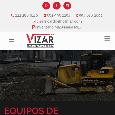
222 286 6110
554 995 2254
554 616 2002
vizar.ricardo@hotmail.com
Inventario Maquinaria MEX
EQUIPOS DE