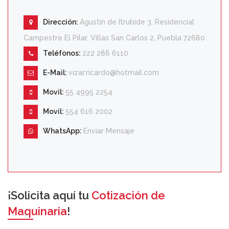
Dirección:
Agustin de Itrubide 3, Residencial
Campestre El Pilar, Villas San Carlos 2, Puebla 72680
Teléfonos:
222 286 6110
E-Mail:
vizar.ricardo@hotmail.com
Movil:
55 4995 2254
Movil:
554 616 2002
WhatsApp:
Enviar Mensaje
¡Solicita aquí tu
Cotización de
Maquinaria
!