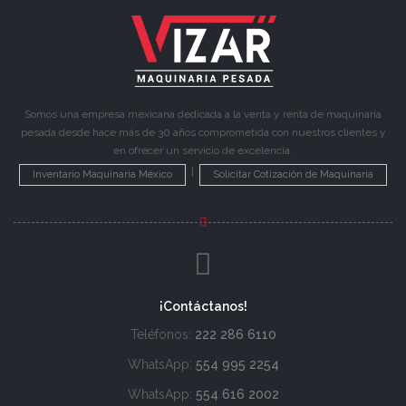
Somos una empresa mexicana dedicada a la venta y renta de maquinaria
pesada desde hace más de 30 años comprometida con nuestros clientes y
en ofrecer un servicio de excelencia.
|
Inventario Maquinaria México
Solicitar Cotización de Maquinaria
¡Contáctanos!
Teléfonos:
222 286 6110
WhatsApp:
554 995 2254
WhatsApp:
554 616 2002