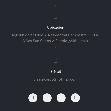
Ubicación
Agustin de Itrubide 3, Residencial Campestre El Pilar,
Villas San Carlos 2, Puebla 72680uebla
E-Mail
vizar.ricardo@hotmail.com